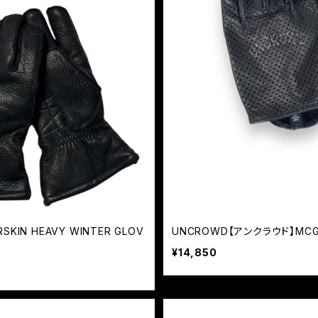
KIN HEAVY WINTER GLOV
UNCROWD【アンクラウド】MCG 
¥14,850