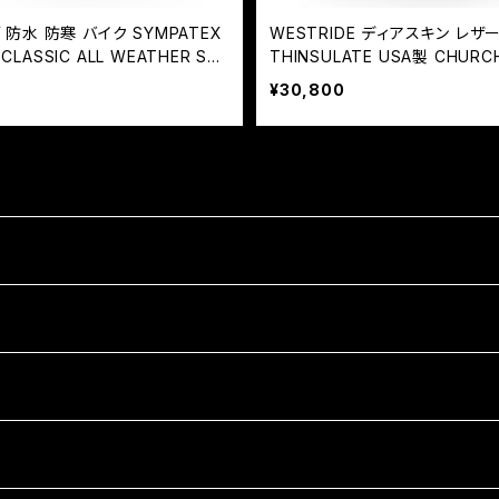
 防水 防寒 バイク SYMPATEX
WESTRIDE ディアスキン レザ
CLASSIC ALL WEATHER STA
THINSULATE USA製 CHURCH
NDARD GLOVE
¥30,800