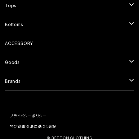
JACKET
Tops
CARDIGAN
T-SHIRTS
Bottoms
COAT
SHIRTS
PANTS
ACCESSORY
SWEATER
SHORTS
Goods
SWEAT
OVERALL
SUNGLASSES
Brands
VEST
SKIRT
GLOVE
WESTRIDE
プライバシーポリシー
CAP
BLUCO
特定商取引法に基づく表記
BAG
AT-DIRTY
© BETTON CLOTHING