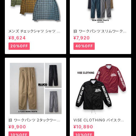
メンズ チェックシャツ シャツ ブ
旧 ワークパンツ スリムワークパ
ルー ブラウン グリーン Vin & A
ンツ ワークパンツストレッチ BL
¥8,624
¥7,920
ge ヴィンアンドエイジ LIGHT
UCO【ブルコ】旧SLIM WORK
FABRIC SHIRT(TYPE VSL6)
PANTS-STRETCH 0063E
20%OFF
40%OFF
旧 ワークパンツ ２タックワーク
ViSE CLOTHiNG バイスクロ
パンツ メンズパンツ BLUCO
ージング コーチジャケット メン
¥9,900
¥10,890
【ブルコ】旧 2-TUCK WORK P
ズ Z-CFFV Nylon Coach Ja
ANTS
cket
10%OFF
10%OFF