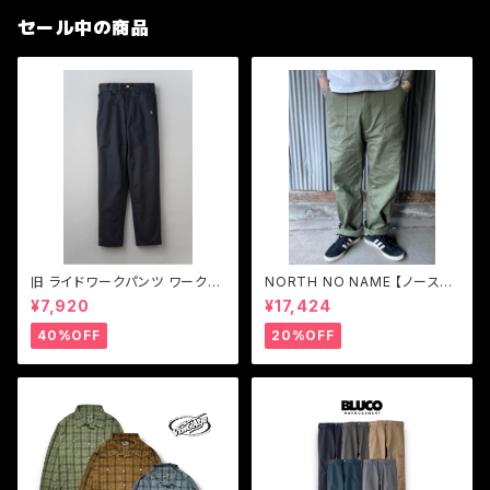
セール中の商品
旧 ライドワークパンツ ワークパ
NORTH NO NAME 【ノースノ
ンツストレッチ BLUCO【ブル
ーネーム】ユーティリティ トラウ
¥7,920
¥17,424
コ】RIDE WORK PANTS -str
ザーズパンツ
etch- 0066
40%OFF
20%OFF