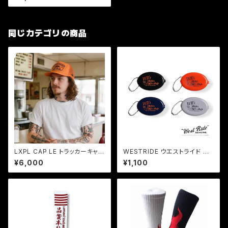
FRIEND OF THE DEVIL Ⅱ B
LACK Strapback
同じカテゴリの商品
LXPL CAP LE トラッカーキャッ
WESTRIDE ウエストライド CO
プ メッシュキャップ アメカジ オ
IN CASE ラバーコインケース U
¥6,000
¥1,100
レンジ
SA製