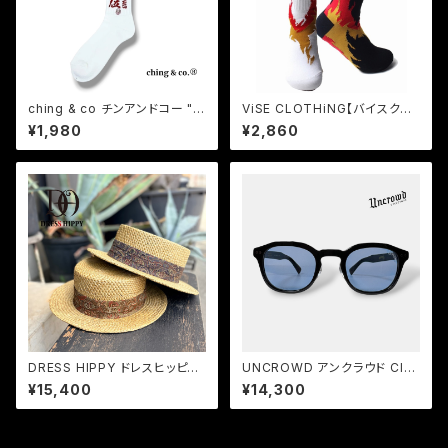
ching & co チンアンドコー "品
ViSE CLOTHiNG【バイスクロ
質本位" [TENGA×UMAMI SP
ージング】DEViL'S Cotton So
¥1,980
¥2,860
ICE COMPANY×ching&co]"
cks
トリプルコラボ ソックス 靴下
DRESS HIPPY ドレスヒッピー
UNCROWD アンクラウド CIVI
BOATER HAT ボーターハット
C 2026 サングラス BLACK-B
¥15,400
¥14,300
灯芯草 天然草 麦わら帽子 日本
LUE
製 ペイズリー柄