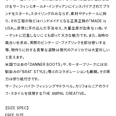
けるサーフィンとオールド・インディアンにインスパイアされてブラ
ンドをスタート。スタイリングのみならず、素材やディテールに拘
り、その工程の殆どはハンドメイドとなる正真正銘の「MADE is
USA」。非常に手の込んだ手法ゆえ、大量生産が出来ない為、マ
ーケットに氾濫しないことも却って大きな魅力です。また、当時の
風合いを求め、実際のビンテージ・ファブリックを部分使いする
等、物作りに対する真摯な姿勢は現代のアメリカでは大変珍しい
と言えます。
米国ではあの「DANNER BOOTS」や、モーターフリークにはお
馴染みの「BRAT STYLE」等とのコラボレーションも展開。その実
力は折り紙付きです。
サーフィン・バイク・フィッシングやトラベル。カリフォルニアのライ
フ・スタイルを体現するTHE AMPAL CREATIVE。
【SIZE SPEC】
FREE SIZE