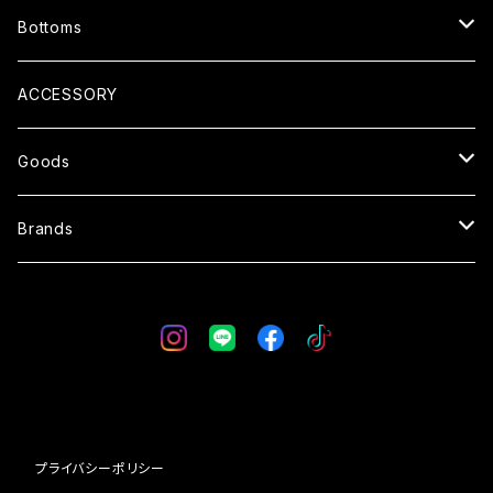
CARDIGAN
T-SHIRTS
Bottoms
COAT
SHIRTS
PANTS
ACCESSORY
SWEATER
SHORTS
Goods
SWEAT
OVERALL
SUNGLASSES
Brands
VEST
SKIRT
GLOVE
WESTRIDE
CAP
BLUCO
BAG
AT-DIRTY
プライバシーポリシー