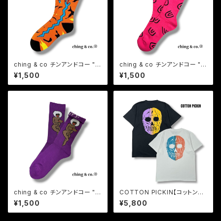
ching & co チンアンドコー "カ
ching & co チンアンドコー "S
モヘビ -orange-" ガラガラヘ
ymbol a lot -pink-" シンボル
¥1,500
¥1,500
ビ ソックス
ソックス 靴下
ching & co チンアンドコー "裸
COTTON PICKIN【コットンピ
婦&TOUGH -purple- " ソック
ッキン】 " SKULL " S/S-T
¥1,500
¥5,800
ス 靴下