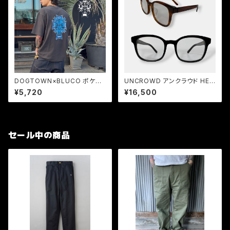
DOGTOWN×BLUCO ポケット
UNCROWD アンクラウド HEL
Tシャツ -Logo- コラボTシャ
LA-Ⅱ Photochromic 2026
¥5,720
¥16,500
ツ メンズ
調光レンズ サングラス
セール中の商品