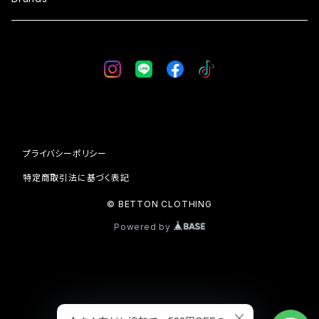
VEST
SKIRT
GLOVE
WESTRIDE
CAP
BLUCO
BAG
AT-DIRTY
プライバシーポリシー
WALLET
DRESS HIPPY
特定商取引法に基づく表記
© BETTON CLOTHING
SOCKS
Vin & Age
Powered by
24/7 C.L.
SHOES
UNCROWD
TATTOO FLASH
ViSE CLOTHiNG