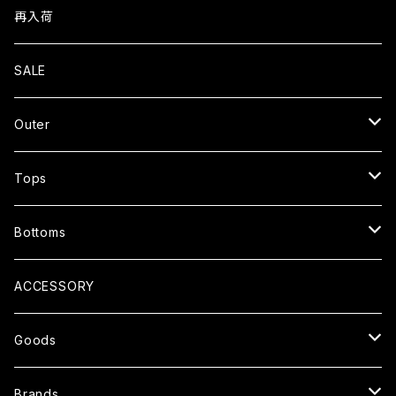
再入荷
SALE
Outer
JACKET
Tops
CARDIGAN
T-SHIRTS
Bottoms
COAT
SHIRTS
PANTS
ACCESSORY
SWEATER
SHORTS
Goods
SWEAT
OVERALL
SUNGLASSES
Brands