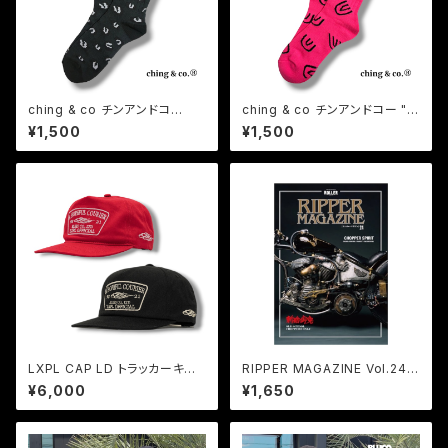
ching & co チンアンドコ
ching & co チンアンドコー "S
ー "LEOPARD レオパード -b
ymbol a lot -pink-" シンボル
¥1,500
¥1,500
lack- " ソックス 靴下
ソックス 靴下
LXPL CAP LD トラッカーキャッ
RIPPER MAGAZINE Vol.24
プ メッシュキャップ アメカジ
リッパーマガジン24号
¥6,000
¥1,650