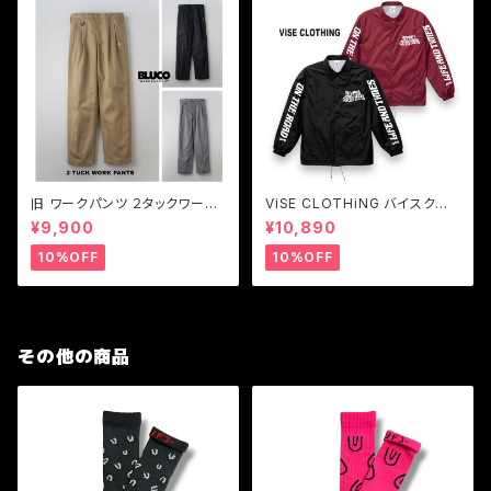
旧 ワークパンツ ２タックワーク
ViSE CLOTHiNG バイスクロ
パンツ メンズパンツ BLUCO
ージング コーチジャケット メン
¥9,900
¥10,890
【ブルコ】旧 2-TUCK WORK P
ズ Z-CFFV Nylon Coach Ja
ANTS
cket
10%OFF
10%OFF
その他の商品