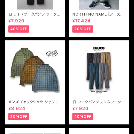
旧 ライドワークパンツ ワークパ
NORTH NO NAME 【ノースノ
ンツストレッチ BLUCO【ブル
ーネーム】ユーティリティ トラウ
¥7,920
¥17,424
コ】RIDE WORK PANTS -str
ザーズパンツ
etch- 0066
40%OFF
20%OFF
メンズ チェックシャツ シャツ ブ
旧 ワークパンツ スリムワークパ
ルー ブラウン グリーン Vin & A
ンツ ワークパンツストレッチ BL
¥8,624
¥7,920
ge ヴィンアンドエイジ LIGHT
UCO【ブルコ】旧SLIM WORK
FABRIC SHIRT(TYPE VSL6)
PANTS-STRETCH 0063E
20%OFF
40%OFF