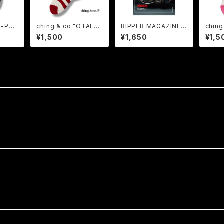
2-PAC
ching & co "OTAFU
RIPPER MAGAZINE V
chin
 2足セ
KU -white- " Socks
ol.24 リッパーマガジ
UGH -
¥1,500
¥1,650
¥1,5
ス
チンアンドコー お多福
ン24号
s チ
ソックス