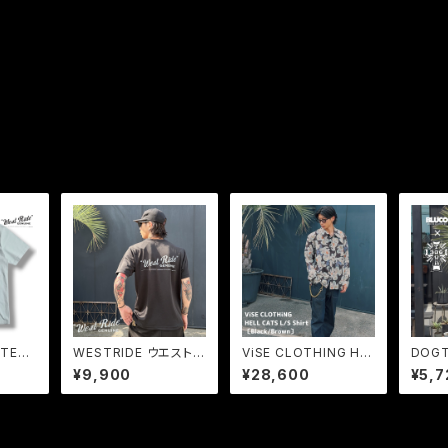
TEE.2
WESTRIDE ウエストラ
ViSE CLOTHING HE
DOG
ヘビー
イド ビンテージボディ
LL CATS L/S Shirt 浮
ポケッ
¥9,900
¥28,600
¥5,7
 レース
ーTシャツ ポーラテック
世絵 猫 和柄 総柄
z- M
プリント
POWER DRY TEE-1:
シャツ
S コ
WR GENUINE