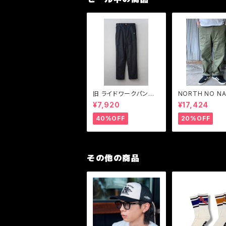
旧 ライドワークパンツ
NORTH NO N
ワークパンツストレッチ
【ノースノーネー
¥7,920
¥17,424
BLUCO【ブルコ】RIDE
ーティリティ ト
WORK PANTS -stret
ズパンツ
40%OFF
20%OFF
ch- 0066
その他の商品