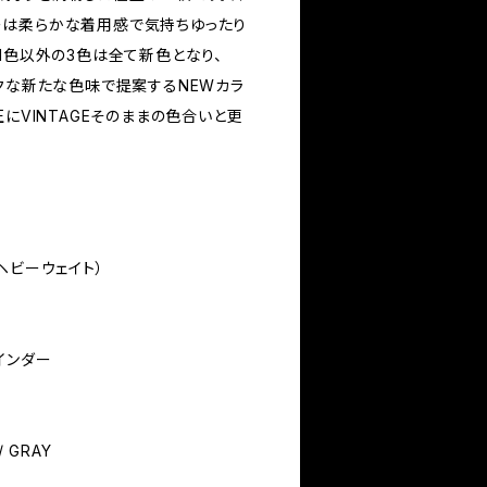
ーは柔らかな着用感で気持ちゆったり
M色以外の3色は全て新色となり、
ークな新たな色味で提案するNEWカラ
正にVINTAGEそのままの色合いと更
 ヘビーウェイト）
インダー
/ GRAY