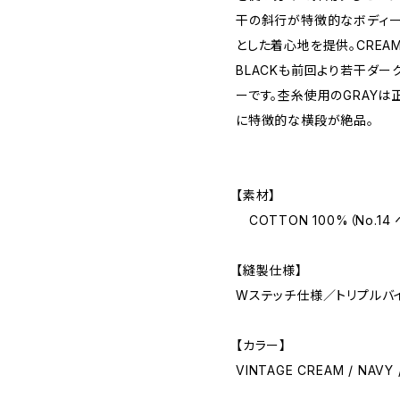
干の斜行が特徴的なボディ
とした着心地を提供。CREA
BLACKも前回より若干ダ
ーです。杢糸使用のGRAYは
に特徴的な横段が絶品。
【素材】
COTTON 100%（No.14
【縫製仕様】
Wステッチ仕様／トリプルバ
【カラー】
VINTAGE CREAM / NAVY 