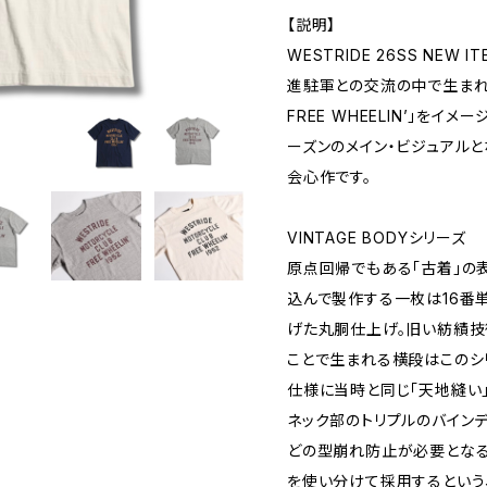
【説明】
WESTRIDE 26SS NEW ITE
進駐軍との交流の中で生まれた
FREE WHEELIN’」を
ーズンのメイン・ビジュアル
会心作です。
VINTAGE BODYシリーズ
原点回帰でもある「古着」の
込んで製作する一枚は16番
げた丸胴仕上げ。旧い紡績技
ことで生まれる横段はこのシ
仕様に当時と同じ「天地縫い
ネック部のトリプルのバイン
どの型崩れ防止が必要とな
を使い分けて採用するという