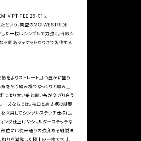
M「V.PT.TEE.26-01」。
という、架空のMC「WESTRIDE
イメージした一枚はシンプルで力強く。当該シ
となる同名ジャケットありきで製作する
表情をよりストレート且つ豊かに盛り
単糸を吊り編み機でゆっくりと編み上
術により太い糸と細い糸が交ざり合う
リーズならでは。袖口と身丈裾の縫製
」を採用してシングルステッチ仕様に。
ディング仕上げやショルダーステッチな
る部位には従来通りの強度ある縫製法
、拘りを満載した極上の一枚です。若