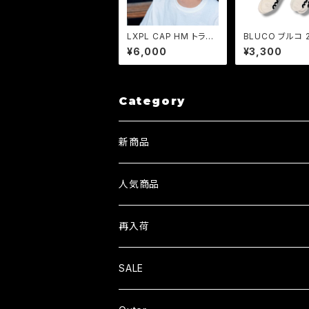
LXPL CAP HM トラッ
BLUCO ブルコ 
カーキャップ メッシュキ
K ソックス BLC
¥6,000
¥3,300
ャップ アメカジ
ット ラインソック
Category
新商品
人気商品
再入荷
SALE