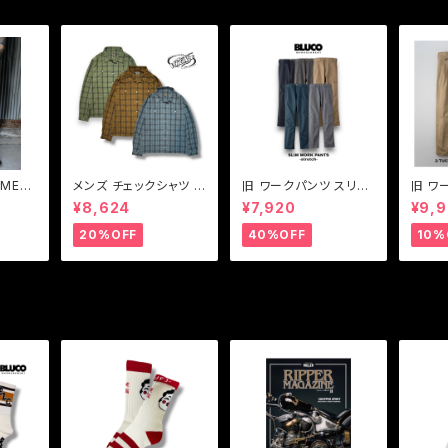
AME
メンズ チェックシャツ シ
旧 ワークパンツ スリム
旧 ワ
ム】ユ
ャツ ブルー ブラウン グ
ワークパンツ ワークパ
クワー
¥8,624
¥7,920
¥9,
ラウザー
リーン Vin & Age ヴィ
ンツストレッチ BLUCO
パンツ
ンアンドエイジ LIGHT
【ブルコ】旧SLIM WOR
コ】旧 
20%OFF
40%OFF
10%
FABRIC SHIRT(TYPE
K PANTS-STRETCH
K PA
VSL6)
0063E