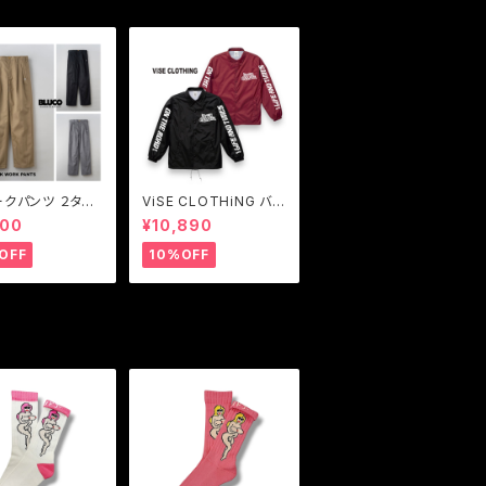
ークパンツ ２タッ
ViSE CLOTHiNG バイ
クパンツ メンズ
スクロージング コーチ
900
¥10,890
 BLUCO【ブル
ジャケット メンズ Z-CF
2-TUCK WOR
FV Nylon Coach Jac
OFF
10%OFF
NTS
ket