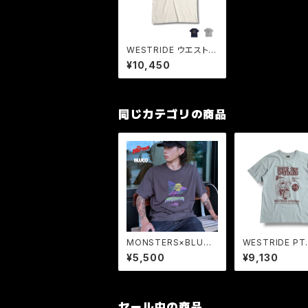
WESTRIDE ウエストラ
イド ビンテージボディ
¥10,450
ーTシャツ VINTAGE
PRINT TEE
同じカテゴリの商品
MONSTERS×BLUCO
WESTRIDE PT.
プリントTシャツ "Th
6-07 Tシャツ 
¥5,500
¥9,130
e Wolf Man"
ウェイトコットン
フライヤー 水性
メンズ
セール中の商品