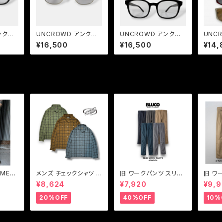
ンクラ
UNCROWD アンクラ
UNCROWD アンクラ
UNCR
tochr
ウド LANCER 2026 サ
ウド HELLA-Ⅱ Photo
DRIC
¥16,500
¥16,500
¥14,
調光レン
ーモントサングラス BL
chromic 2026 調光レ
スタイ
ACK-
ACK-L.GRAY
ンズ サングラス
ード 
AME
メンズ チェックシャツ シ
旧 ワークパンツ スリム
旧 ワ
ム】ユ
ャツ ブルー ブラウン グ
ワークパンツ ワークパ
クワー
¥8,624
¥7,920
¥9,
ラウザー
リーン Vin & Age ヴィ
ンツストレッチ BLUCO
パンツ
ンアンドエイジ LIGHT
【ブルコ】旧SLIM WOR
コ】旧 
20%OFF
40%OFF
10%
FABRIC SHIRT(TYPE
K PANTS-STRETCH
K PA
VSL6)
0063E