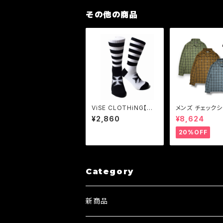
その他の商品
ViSE CLOTHiNG【バ
メンズ チェックシ
イスクロージング】CR
ャツ ブルー ブラ
¥2,860
¥8,624
OSS Cotton Socks
リーン Vin & A
ンアンドエイジ L
20%OFF
FABRIC SHIRT
VSL6)
Category
新商品