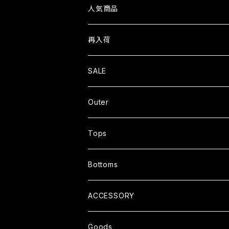
人気商品
再入荷
SALE
Outer
JACKET
Tops
CARDIGAN
T-SHIRTS
Bottoms
COAT
SHIRTS
PANTS
ACCESSORY
SWEATER
SHORTS
Goods