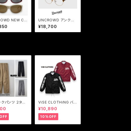
OWD NEW CE
UNCROWD アンクラ
 サングラス 90s
ウド FORTE 調光サン
850
¥18,700
ル バイカーシェ
グラス ブロータイプ オ
限定モデル
ーバルレンズ メンズ 紫
外線対応
ークパンツ ２タッ
ViSE CLOTHiNG バイ
クパンツ メンズ
スクロージング コーチ
900
¥10,890
 BLUCO【ブル
ジャケット メンズ Z-CF
2-TUCK WOR
FV Nylon Coach Jac
OFF
10%OFF
NTS
ket