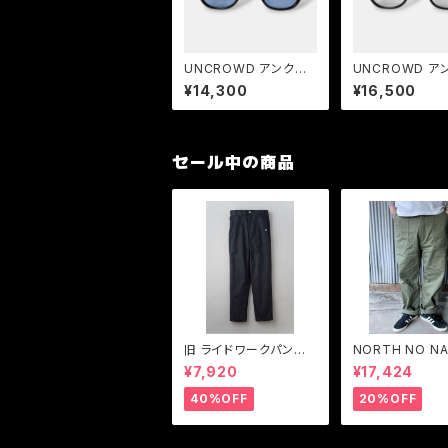
UNCROWD アンクラ
UNCROWD ア
ウド CIVIC 2026 サン
ウド CIVIC Pho
¥14,300
¥16,500
グラス BLACK-BLUE
omic 2026 
ズ サングラス BL
P.GRAY
セール中の商品
旧 ライドワークパンツ
NORTH NO N
ワークパンツストレッチ
【ノースノーネー
¥7,920
¥17,424
BLUCO【ブルコ】RIDE
ーティリティ ト
WORK PANTS -stret
ズパンツ
40%OFF
20%OFF
ch- 0066