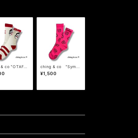
co "OTAFU
ching & co "Symb
hite- " Socks
ol a lot -pink-" Soc
00
¥1,500
ンドコー お多福
ks チンアンドコー
ス