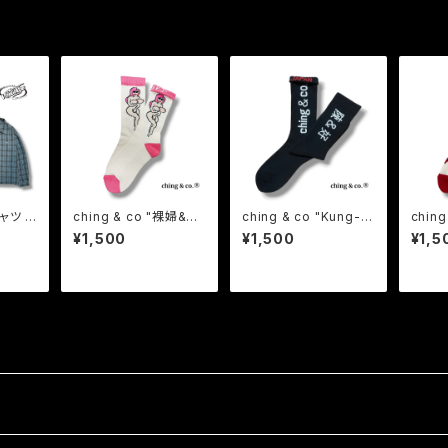
ャツ シ
ching & co "裸婦&TO
ching & co "Kung-F
ching & 
ウン グ
UGH -white- " Sock
u -black-" Socks チ
KU -w
¥1,500
¥1,500
¥1,5
ge ヴィ
s チンアンドコー
ンアンドコー
チンア
IGHT
ソック
(TYPE