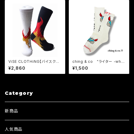
ViSE CLOTHiNG【バイスクロ
ching & co "ライター -whit
ージング】DEViL'S Cotton So
e-" Socks チンアンドコー
¥2,860
¥1,500
cks
Category
新商品
人気商品