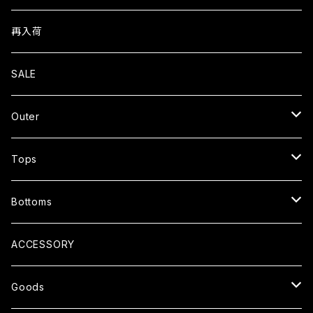
再入荷
SALE
Outer
JACKET
Tops
CARDIGAN
T-SHIRTS
Bottoms
COAT
SHIRTS
PANTS
ACCESSORY
SWEATER
SHORTS
Goods