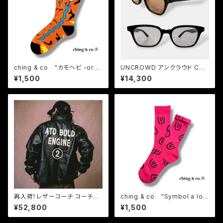
ching & co "カモヘビ -oran
UNCROWD アンクラウド COR
ge-" Socks チンアンドコー
OLLA 2026 バイカーシェード
¥1,500
¥14,300
サングラス
再入荷！レザーコーチ コーチジ
ching & co "Symbol a lot
ャケット AT-DIRTY アットダー
-pink-" Socks チンアンドコー
¥52,800
¥1,500
ティー BOLD LEATHER COA
CH JACKET