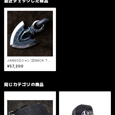
最近チェックした商品
JANGO【ジャンゴ】NECK TOP
(JNT-05)
¥57,200
同じカテゴリの商品