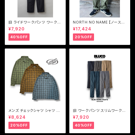
旧 ライドワークパンツ ワークパ
NORTH NO NAME 【ノースノ
ンツストレッチ BLUCO【ブル
ーネーム】ユーティリティ トラウ
¥7,920
¥17,424
コ】RIDE WORK PANTS -str
ザーズパンツ
etch- 0066
40%OFF
20%OFF
メンズ チェックシャツ シャツ ブ
旧 ワークパンツ スリムワークパ
ルー ブラウン グリーン Vin & A
ンツ ワークパンツストレッチ BL
¥8,624
¥7,920
ge ヴィンアンドエイジ LIGHT
UCO【ブルコ】旧SLIM WORK
FABRIC SHIRT(TYPE VSL6)
PANTS-STRETCH 0063E
20%OFF
40%OFF