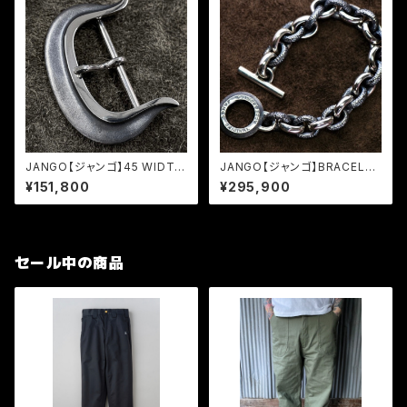
JANGO【ジャンゴ】45 WIDTH
JANGO【ジャンゴ】BRACELET
BUCKLE (JB-01)
(JBR-01)
¥151,800
¥295,900
セール中の商品