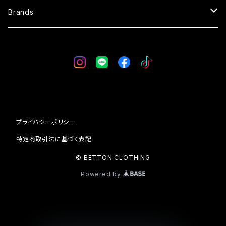
SWEAT
OVERALL
SUNGLASSES
Brands
VEST
SKIRT
GLOVE
WESTRIDE
CAP
BLUCO
BAG
AT-DIRTY
プライバシーポリシー
WALLET
DRESS HIPPY
特定商取引法に基づく表記
© BETTON CLOTHING
SOCKS
Vin & Age
Powered by
24/7 C.L.
SHOES
UNCROWD