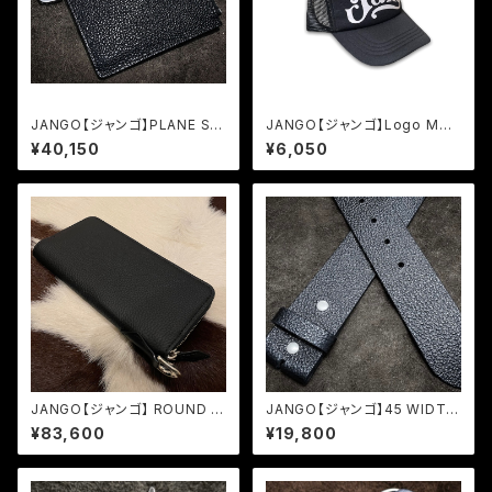
JANGO【ジャンゴ】PLANE SH
JANGO【ジャンゴ】Logo Mes
ORT ZIP WALLET JM-W-0
h Cap
¥40,150
¥6,050
3
JANGO【ジャンゴ】 ROUND ZI
JANGO【ジャンゴ】45 WIDTH
P WALLET (JM-W-01)
LEATHER BELT
¥83,600
¥19,800