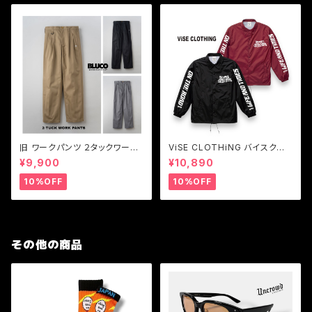
旧 ワークパンツ ２タックワーク
ViSE CLOTHiNG バイスクロ
パンツ メンズパンツ BLUCO
ージング コーチジャケット メン
¥9,900
¥10,890
【ブルコ】旧 2-TUCK WORK P
ズ Z-CFFV Nylon Coach Ja
ANTS
cket
10%OFF
10%OFF
その他の商品