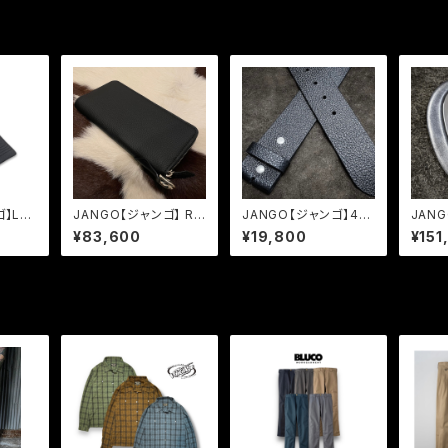
ゴ】Lo
JANGO【ジャンゴ】 RO
JANGO【ジャンゴ】45
JAN
UND ZIP WALLET (J
WIDTH LEATHER BE
WIDT
¥83,600
¥19,800
¥151
M-W-01)
LT
-01)