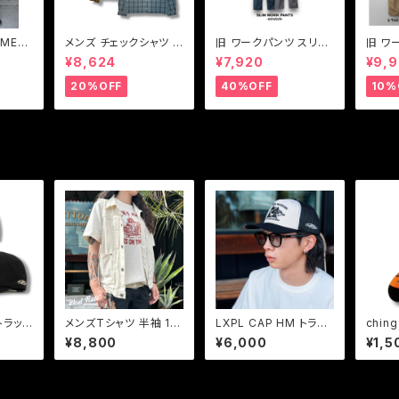
AME
メンズ チェックシャツ シ
旧 ワークパンツ スリム
旧 ワ
ム】ユ
ャツ ブルー ブラウン グ
ワークパンツ ワークパ
クワー
¥8,624
¥7,920
¥9,
ラウザー
リーン Vin & Age ヴィ
ンツストレッチ BLUCO
パンツ
ンアンドエイジ LIGHT
【ブルコ】旧SLIM WOR
コ】旧 
20%OFF
40%OFF
10%
FABRIC SHIRT(TYPE
K PANTS-STRETCH
K PA
VSL6)
0063E
 トラッカ
メンズTシャツ 半袖 19
LXPL CAP HM トラッ
chin
ュキャ
50’Sバイクデザイン ア
カーキャップ メッシュキ
コー "
¥8,800
¥6,000
¥1,5
イボリー【ウエストライ
ャップ アメカジ
e-"
ド】V25-01:HAVE IT
ス