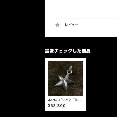
レビュー
最近チェックした商品
JANGO【ジャンゴ】NE
CK TOP (JNT-11A) L
¥63,800
ARGE