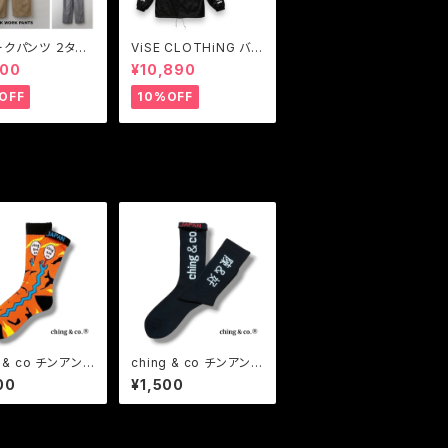
ークパンツ ２タッ
ViSE CLOTHiNG バイ
クパンツ メンズ
スクロージング コーチ
900
¥10,890
 BLUCO【ブル
ジャケット メンズ Z-CF
2-TUCK WOR
FV Nylon Coach Jac
OFF
10%OFF
NTS
ket
g & co チンアンド
ching & co チンアンド
カモヘビ -orang
コー "Kung-Fu カンフ
00
¥1,500
 ガラガラヘビ ソック
ー -black-" ソックス
靴下