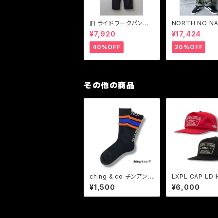
旧 ライドワークパンツ
NORTH NO N
ワークパンツストレッチ
【ノースノーネー
¥7,920
¥17,424
BLUCO【ブルコ】RIDE
ーティリティ ト
WORK PANTS -stret
ズパンツ
40%OFF
20%OFF
ch- 0066
その他の商品
ching & co チンアンド
LXPL CAP LD
コー "我愛你ライン -bl
ーキャップ メッシ
¥1,500
¥6,000
ack-" ソックス 靴下
ップ アメカジ