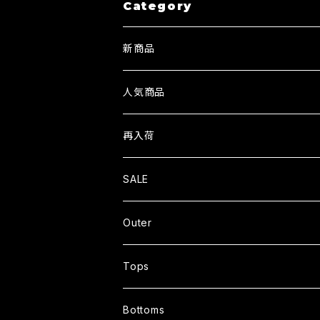
Category
新商品
人気商品
再入荷
SALE
Outer
JACKET
Tops
CARDIGAN
T-SHIRTS
Bottoms