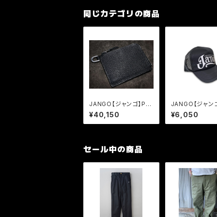
同じカテゴリの商品
JANGO【ジャンゴ】PL
JANGO【ジャン
ANE SHORT ZIP WA
go Mesh Cap
¥40,150
¥6,050
LLET JM-W-03
セール中の商品