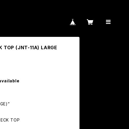
TOP (JNT-11A) LARGE
available
RGE)”
NECK TOP