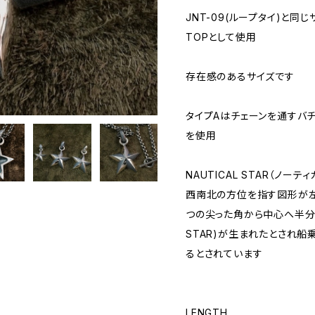
JNT-09(ループタイ)と同じサ
TOPとして使用
存在感のあるサイズです
タイプAはチェーンを通すバ
を使用
NAUTICAL STAR（ノ
西南北の方位を指す図形が左
つの尖った角から中心へ半分ず
STAR)が生まれたとされ船
るとされています
LENGTH