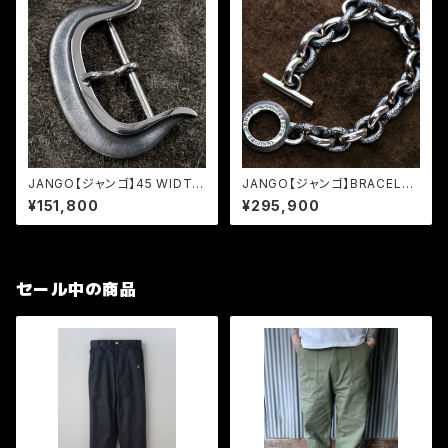
JANGO【ジャンゴ】45 WIDTH
JANGO【ジャンゴ】BRACELET
BUCKLE (JB-01)
(JBR-01)
¥151,800
¥295,900
セール中の商品