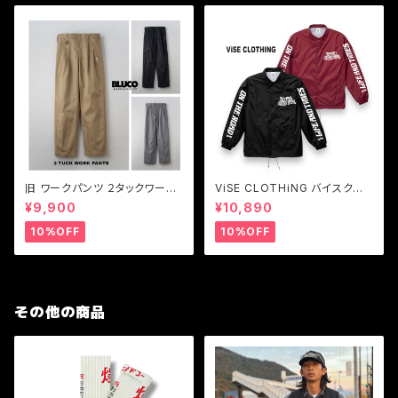
旧 ワークパンツ ２タックワーク
ViSE CLOTHiNG バイスクロ
パンツ メンズパンツ BLUCO
ージング コーチジャケット メン
¥9,900
¥10,890
【ブルコ】旧 2-TUCK WORK P
ズ Z-CFFV Nylon Coach Ja
ANTS
cket
10%OFF
10%OFF
その他の商品