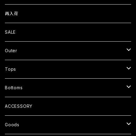
再入荷
SALE
Outer
JACKET
Tops
CARDIGAN
T-SHIRTS
Bottoms
COAT
SHIRTS
PANTS
ACCESSORY
SWEATER
SHORTS
Goods