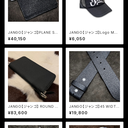
JANGO【ジャンゴ】PLANE SH
JANGO【ジャンゴ】Logo Mes
ORT ZIP WALLET JM-W-0
h Cap
¥40,150
¥6,050
3
JANGO【ジャンゴ】 ROUND ZI
JANGO【ジャンゴ】45 WIDTH
P WALLET (JM-W-01)
LEATHER BELT
¥83,600
¥19,800