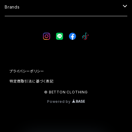
SWEAT
OVERALL
SUNGLASSES
Brands
VEST
SKIRT
GLOVE
WESTRIDE
CAP
BLUCO
BAG
AT-DIRTY
プライバシーポリシー
WALLET
DRESS HIPPY
特定商取引法に基づく表記
© BETTON CLOTHING
SOCKS
Vin & Age
Powered by
24/7 C.L.
SHOES
UNCROWD