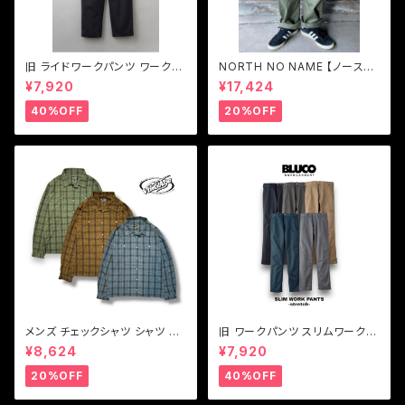
旧 ライドワークパンツ ワークパ
NORTH NO NAME 【ノースノ
ンツストレッチ BLUCO【ブル
ーネーム】ユーティリティ トラウ
¥7,920
¥17,424
コ】RIDE WORK PANTS -str
ザーズパンツ
etch- 0066
40%OFF
20%OFF
メンズ チェックシャツ シャツ ブ
旧 ワークパンツ スリムワークパ
ルー ブラウン グリーン Vin & A
ンツ ワークパンツストレッチ BL
¥8,624
¥7,920
ge ヴィンアンドエイジ LIGHT
UCO【ブルコ】旧SLIM WORK
FABRIC SHIRT(TYPE VSL6)
PANTS-STRETCH 0063E
20%OFF
40%OFF