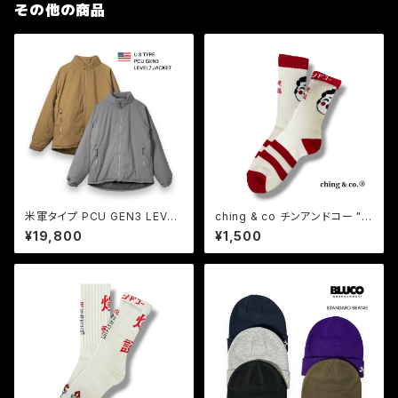
その他の商品
米軍タイプ PCU GEN3 LEVEL
ching & co チンアンドコー "O
7 JACKET
TAFUKU おたふく -white- "
¥19,800
¥1,500
Socks お多福 ソックス 靴下