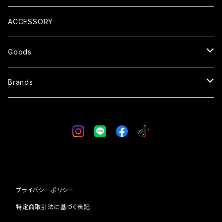
COAT
SHIRTS
PANTS
ACCESSORY
SWEATER
SHORTS
Goods
SWEAT
OVERALL
SUNGLASSES
Brands
VEST
SKIRT
GLOVE
WESTRIDE
CAP
BLUCO
BAG
AT-DIRTY
プライバシーポリシー
WALLET
DRESS HIPPY
特定商取引法に基づく表記