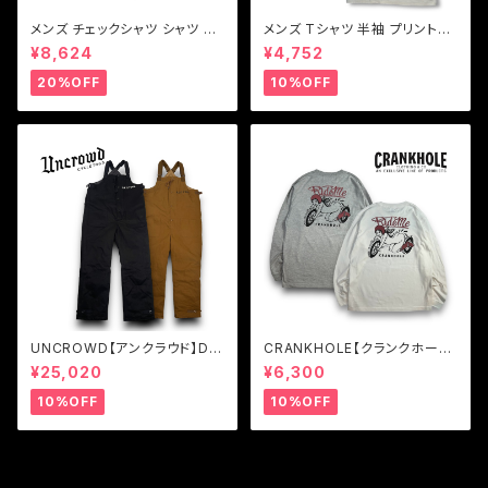
メンズ チェックシャツ シャツ ブ
メンズ Tシャツ 半袖 プリントT
ルー ブラウン グリーン Vin & A
シャツブラック ホワイト Vin & A
¥8,624
¥4,752
ge ヴィンアンドエイジ LIGHT
ge ヴィンアンドエイジ TYPE
FABRIC SHIRT(TYPE VSL6)
VT12 WIDE LIGHTNING-T
20%OFF
10%OFF
UNCROWD【アンクラウド】DU
CRANKHOLE【クランクホー
CK DECK PANTS
ル】 RIDE ME L/S T-SHIRTS
¥25,020
¥6,300
10%OFF
10%OFF