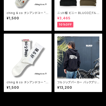
ching & co チンアンドコー "爆
ニット帽 ビニー BLUCO【ブル
誕 BIRTHDAY" ソックス 誕生
コ】STANDARD BEANIE
¥1,500
¥3,465
日 ギフト
10%OFF
ching & co チンアンドコー "K
フルジップパーカー バックプリン
ung-Fu カンフー -white-" ソ
ト ヘビーウェイト BLUCO【ブル
¥1,500
¥13,200
ックス 靴下
コ】HEAVY PILE SWEAT ZIP
HOODIE -Truck-