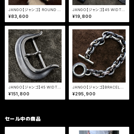
JANGO【ジャンゴ】 ROUND ZI
JANGO【ジャンゴ】45 WIDTH
P WALLET (JM-W-01)
LEATHER BELT
¥83,600
¥19,800
JANGO【ジャンゴ】45 WIDTH
JANGO【ジャンゴ】BRACELET
BUCKLE (JB-01)
(JBR-01)
¥151,800
¥295,900
セール中の商品