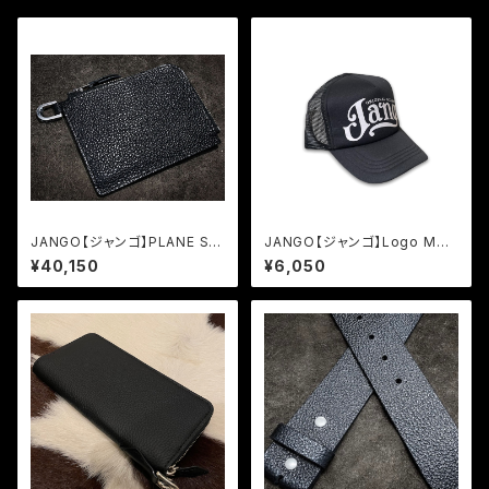
JANGO【ジャンゴ】PLANE SH
JANGO【ジャンゴ】Logo Mes
ORT ZIP WALLET JM-W-0
h Cap
¥40,150
¥6,050
3