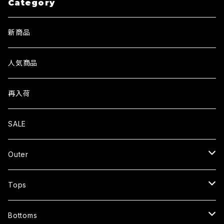
Category
新商品
人気商品
再入荷
SALE
Outer
JACKET
Tops
CARDIGAN
T-SHIRTS
Bottoms