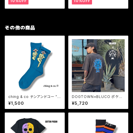
10%OFF
10%OFF
その他の商品
ching & co チンアンドコー "裸
DOGTOWN×BLUCO ポケット
婦&TOUGH -blue- " ソックス
Tシャツ -Logo- コラボTシャ
¥1,500
¥5,720
靴下
ツ メンズ