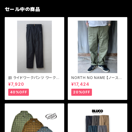
セール中の商品
旧 ライドワークパンツ ワークパ
NORTH NO NAME 【ノースノ
ンツストレッチ BLUCO【ブル
ーネーム】ユーティリティ トラウ
¥7,920
¥17,424
コ】RIDE WORK PANTS -str
ザーズパンツ
etch- 0066
40%OFF
20%OFF