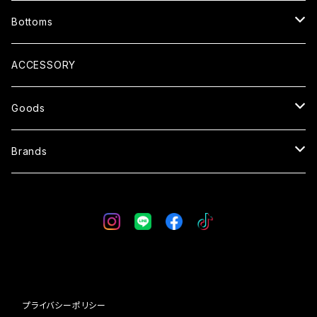
CARDIGAN
T-SHIRTS
Bottoms
COAT
SHIRTS
PANTS
ACCESSORY
SWEATER
SHORTS
Goods
SWEAT
OVERALL
SUNGLASSES
Brands
VEST
SKIRT
GLOVE
WESTRIDE
CAP
BLUCO
BAG
AT-DIRTY
プライバシーポリシー