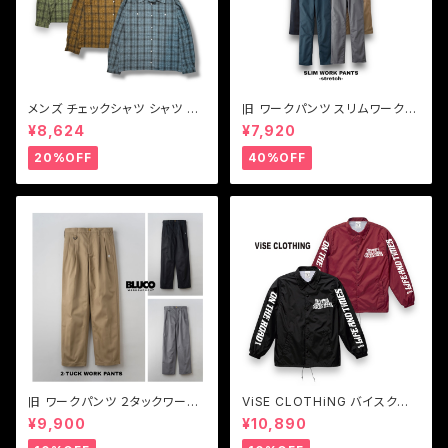
メンズ チェックシャツ シャツ ブ
旧 ワークパンツ スリムワークパ
ルー ブラウン グリーン Vin & A
ンツ ワークパンツストレッチ BL
¥8,624
¥7,920
ge ヴィンアンドエイジ LIGHT
UCO【ブルコ】旧SLIM WORK
FABRIC SHIRT(TYPE VSL6)
PANTS-STRETCH 0063E
20%OFF
40%OFF
旧 ワークパンツ ２タックワーク
ViSE CLOTHiNG バイスクロ
パンツ メンズパンツ BLUCO
ージング コーチジャケット メン
¥9,900
¥10,890
【ブルコ】旧 2-TUCK WORK P
ズ Z-CFFV Nylon Coach Ja
ANTS
cket