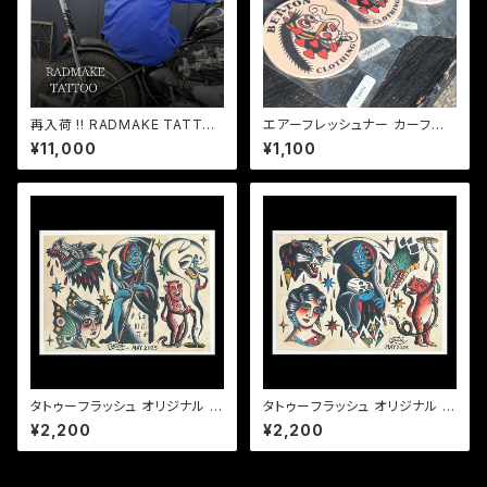
再入荷 ‼ RADMAKE TATTO
エアーフレッシュナー カーフレ
O コーチジャケット ユニコーン
グランス 干支「午」 オリジナル B
¥11,000
¥1,100
バックプリント メンズ ナイロン
ETTON CLOTHING ベットン
ジャケット
クロージング
タトゥーフラッシュ オリジナル B
タトゥーフラッシュ オリジナル B
4サイズ ラッドメイク 2025'NE
4サイズ ラッドメイク 2025'NE
¥2,200
¥2,200
W TATTOO FLASH-LIMITE
W TATTOO FLASH-LIMITE
D50 No.12
D50 No.13