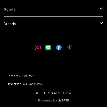
SWEATER
SHORTS
Goods
SWEAT
OVERALL
SUNGLASSES
Brands
VEST
SKIRT
GLOVE
WESTRIDE
CAP
BLUCO
BAG
AT-DIRTY
プライバシーポリシー
WALLET
DRESS HIPPY
特定商取引法に基づく表記
© BETTON CLOTHING
SOCKS
Vin & Age
Powered by