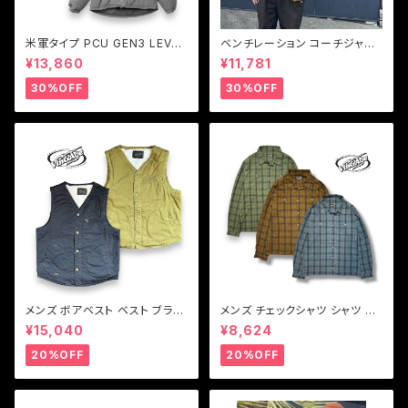
米軍タイプ PCU GEN3 LEVEL
ベンチレーション コーチジャケ
7 JACKET
ット ミリタリー ヘビーツイル バ
¥13,860
¥11,781
イクジャケット メンズ Vin & Ag
e ヴィンアンドエイジ VENTILA
30%OFF
30%OFF
TION COACHJACKET
メンズ ボアベスト ベスト ブラッ
メンズ チェックシャツ シャツ ブ
ク カーキ Vin & Age ヴィンア
ルー ブラウン グリーン Vin & A
¥15,040
¥8,624
ンドエイジ DECK BOA VEST
ge ヴィンアンドエイジ LIGHT
FABRIC SHIRT(TYPE VSL6)
20%OFF
20%OFF