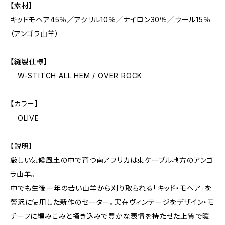
【素材】
キッドモヘア45％／アクリル10％／ナイロン30％／ウール15％
（アンゴラ山羊）
【縫製仕様】
W-STITCH ALL HEM / OVER ROCK
【カラー】
OLIVE
【説明】
厳しい気候風土の中で育つ南アフリカは東ケーブル地方のアンゴ
ラ山羊。
中でも生後一年の若い山羊から刈り取られる「キッド・モヘア」を
贅沢に使用した新作のセーター。実在ヴィンテージをデザイン・モ
チーフに編みこみと掻き込みで豊かな表情を持たせた上質で暖