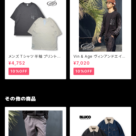
メンズ Tシャツ 半袖 プリントT
Vin & Age ヴィンアンドエイジ
シャツブラック ホワイト Vin & A
VT14 スパイダーウェブ ロング
¥4,752
¥7,020
ge ヴィンアンドエイジ TYPE
スリーブTシャツ 長袖Tシャツ
VT12 WIDE LIGHTNING-T
コットン ヴィンテージ風 サング
10%OFF
10%OFF
ラスホルダー
その他の商品