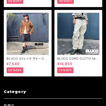
20%OFF
40%OFF
BLUCO ストレッチ サマーコー
BLUCO CORD CLOTH SAIL
デュロイ イージーショーツ メン
OR WORK PANTS コードクロ
¥7,040
¥14,850
ズ ブルコ ショートパンツ ウエス
ス ワークパンツ セイラーパンツ
トゴム 軽量 夏用
メンズ
20%OFF
10%OFF
Category
新商品