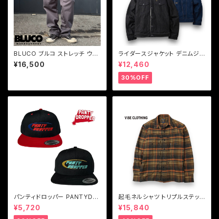
BLUCO ブルコ ストレッチ ウォ
ライダースジャケット デニムジャ
ーム イージーワークパンツ 防
ケット ボア ブラック インディゴ
¥16,500
¥12,460
寒パンツ メンズ
BLUCO【ブルコ】DENIM BOA
RIDERS JACKET
30%OFF
パンティドロッパー PANTYDR
起毛ネルシャツ トリプルステッチ
OPPER キャップ ブラック レッド
クロス刺繍 ブラウン メンズ ViS
¥5,720
¥15,840
6PANEL CAP
E CLOTHING CROSS Chec
k L/S Shirt