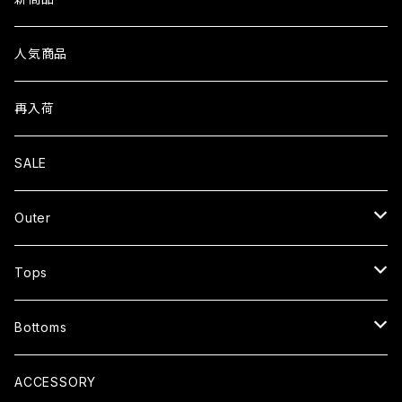
人気商品
再入荷
SALE
Outer
JACKET
Tops
CARDIGAN
T-SHIRTS
Bottoms
COAT
SHIRTS
PANTS
ACCESSORY