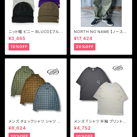
ニット帽 ビニー BLUCO【ブル
NORTH NO NAME 【ノースノ
コ】STANDARD BEANIE
ーネーム】ユーティリティ トラウ
¥3,465
¥17,424
ザーズパンツ
10%OFF
20%OFF
メンズ チェックシャツ シャツ ブ
メンズ Tシャツ 半袖 プリントT
ルー ブラウン グリーン Vin & A
シャツブラック ホワイト Vin & A
¥8,624
¥4,752
ge ヴィンアンドエイジ LIGHT
ge ヴィンアンドエイジ TYPE
FABRIC SHIRT(TYPE VSL6)
VT12 WIDE LIGHTNING-T
20%OFF
10%OFF