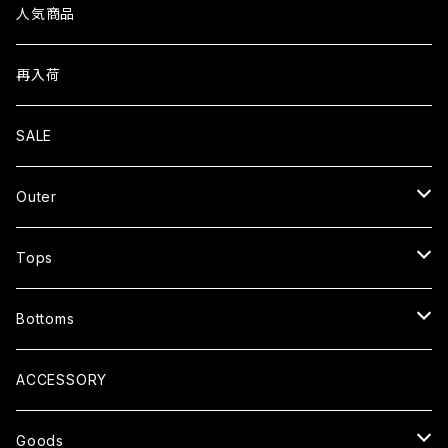
人気商品
再入荷
SALE
Outer
JACKET
Tops
CARDIGAN
T-SHIRTS
Bottoms
COAT
SHIRTS
PANTS
ACCESSORY
SWEATER
SHORTS
Goods