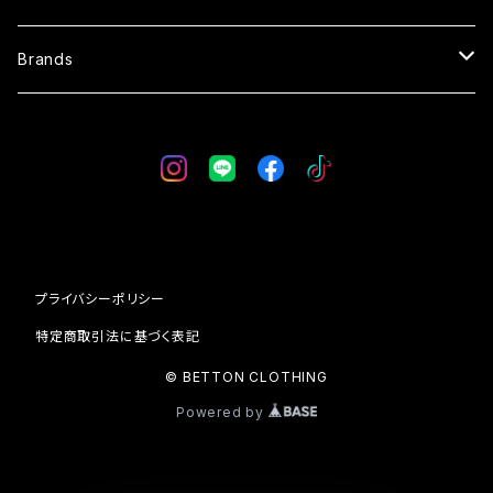
SWEAT
OVERALL
SUNGLASSES
Brands
VEST
SKIRT
GLOVE
WESTRIDE
CAP
BLUCO
BAG
AT-DIRTY
プライバシーポリシー
WALLET
DRESS HIPPY
特定商取引法に基づく表記
© BETTON CLOTHING
SOCKS
Vin & Age
Powered by
24/7 C.L.
SHOES
UNCROWD