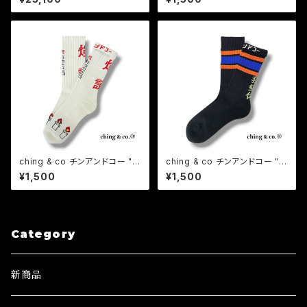
y Work Pants(Black)
ching & co チンアンドコー "爆
ching & co チンアンドコー "我
誕 BIRTHDAY" ソックス 誕生
愛你ライン -black-" ソックス
¥1,500
¥1,500
日 ギフト
靴下
Category
新商品