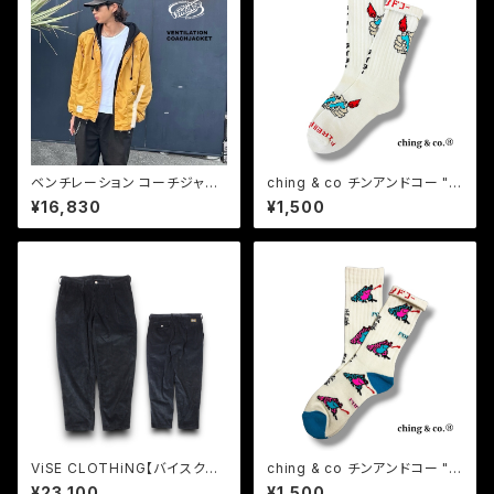
ベンチレーション コーチジャケ
ching & co チンアンドコー "ラ
ット ミリタリー ヘビーツイル バ
イター -white-" ソックス 靴下
¥16,830
¥1,500
イクジャケット メンズ Vin & Ag
e ヴィンアンドエイジ VENTILA
TION COACHJACKET
ViSE CLOTHiNG【バイスクロ
ching & co チンアンドコー "猛
ージング】SPEED-E-Corduro
毒 -white-" ソックス 靴下
¥23,100
¥1,500