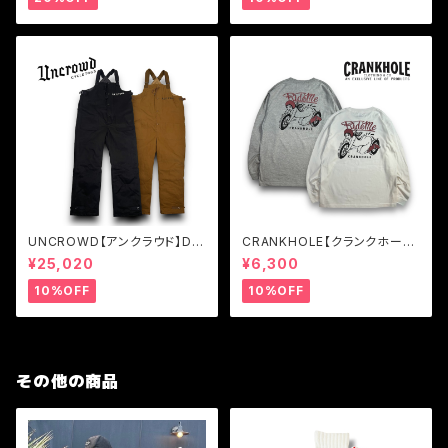
UNCROWD【アンクラウド】DU
CRANKHOLE【クランクホー
CK DECK PANTS
ル】 RIDE ME L/S T-SHIRTS
¥25,020
¥6,300
10%OFF
10%OFF
その他の商品